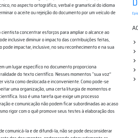
D
cnico, no aspecto ortográfico, verbal e gramatical do idioma
terminar o aceite ou rejeição do documento por um veículo de
Epi
A
o cientista concentrar esforços para ampliar o alcance ao
ode inclusive diminuir o impacto das contribuições feitas,
 pode impactar, inclusive, no seu reconhecimento e na sua
 em um lugar específico no documento proporciona
tralidade do texto científico. Nesses momentos “sua voz”
ser vista como deslocada e inconveniente. Como pode-se
peitar uma organização, uma certa liturgia de momentos e
ientífica. Isso é uma tarefa que exige um processo
turação e comunicação não podem ficar subordinadas ao acaso
esmo rigor com o quê promove seus testes à elaboração dos
 de comunicá-la e de difundi-la, não se pode desconsiderar