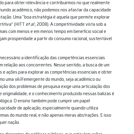
o para obter relevância e contribuirmos no que realmente
do mundo acadêmico, não podemos nos afastar da capacidade
ntação. Uma “boa estratégia é aquela que permite explorar
titiva” (HITT
et al
.; 2008). A competitividade vista sob a
mais com menos e em menos tempo em benefício social e
jam prosperidade a partir do consumo racional, sustentável
 necessário a identificação das competências essenciais
 relação aos concorrentes. Nesse sentido, a busca de um
 e ações para explorar as competências essenciais e obter
omo uma
skill
emergente do mundo, seja acadêmico ou
finição dos problemas de pesquisa exige uma articulação dos
e originalidade, e o conhecimento produzido nessas balizas é
ológica. O ensino também pode cumprir um papel
acidade de aplicação, especialmente quando utiliza
mas do mundo real, e não apenas meras abstrações. E isso
quer nação.