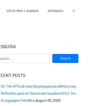
SITE DO PROF. F. BUARQUE
DESTAQUES
≡
ESQUISA
ECENT POSTS
Os Três KPIs de uma boa pesquisa acadêmica experimental de sucesso” (em ordem inversa de importância).
Reflexões para um Doutorado Saudável (Prof. Fernando Buarque)
Oct
A Linguagem Científica
August 28, 2020