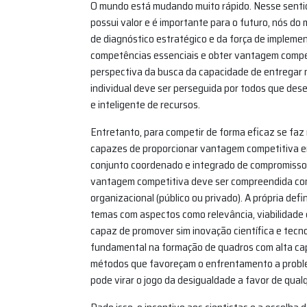
O mundo está mudando muito rápido. Nesse sentid
possui valor e é importante para o futuro, nós 
de diagnóstico estratégico e da força de impleme
competências essenciais e obter vantagem compe
perspectiva da busca da capacidade de entregar 
individual deve ser perseguida por todos que dese
e inteligente de recursos.
Entretanto, para competir de forma eficaz se faz
capazes de proporcionar vantagem competitiva em
conjunto coordenado e integrado de compromissos
vantagem competitiva deve ser compreendida c
organizacional (público ou privado). A própria de
temas com aspectos como relevância, viabilidade 
capaz de promover sim inovação científica e tecn
fundamental na formação de quadros com alta cap
métodos que favoreçam o enfrentamento a proble
pode virar o jogo da desigualdade a favor de qual