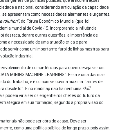
os dirigentes de políticas públicas, que articulem ações
iedade e nacional, considerando articulação da capacidade
s, se apresentam como necessidades alarmantes e urgentes.
Revolution”
, do Fórum Econômico Mundial (que foi
emia mundial de Covid-19, incorporando a influência
o) destaca, dentre outras questões, a importância de
 como a necessidade de uma atuação ética e para
pode servir como um importante farol de linhas mestras para
olução industrial.
senvolvimento de competências para quem deseja ser um
S DATA MINING MACHINE LEARNING”. Essa é uma das mais
do do trabalho, e é comum se ouvir a máxima: “antes de
tará obsoleto”. E no roadmap não há nenhuma
skill
nais podem vir a ser os engenheiros chefes do futuro da
estratégica em sua formação, segundo a própria visão do
materiais não pode ser obra do acaso. Deve ser
ente, como uma política pública de longo prazo, pois assim,