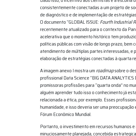
Dado isso, o incentivo aos cientistas e a escolha d
consistentemente conectadas a um projeto de soc
de diagnóstico e de implementação de estratégia
O documento “GLOBAL ISSUE:
Fourth Industrial 
recentemente atualizado para o contexto da Pand
acelerativa que o momento histórico tem produzid
políticas públicas com visão de longo prazo, bem
atendimento de múltiplas partes interessadas, e 
elaboração de estratégias conectadas à quarta rev
A imagem anexo I mostra um
roadmap
sobre o de
profissional Data Science “BIG DATA ANALYTIC
promissoras profissões para “quarta onda” no mun
alguém aprender tudo isso o conhecimento já es
relacionada a ética, por exemplo. Esses profissio
humanidade, e isso deveria ser uma preocupação 
Fórum Econômico Mundial.
Portanto, o investimento em recursos humanos e 
minuciosamente planejada, concebida estrategicam