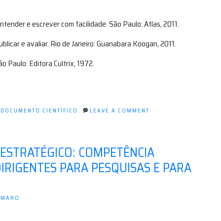
ender e escrever com facilidade. São Paulo: Atlas, 2011.
ublicar e avaliar. Rio de Janeiro: Guanabara Koogan, 2011.
o Paulo: Editora Cultrix, 1972.
ON
D
DOCUMENTO CIENTÍFICO
LEAVE A COMMENT
BREVES
APONTAMENTOS
SOBRE
ESTRUTURAÇÃO
 ESTRATÉGICO: COMPETÊNCIA
E
COMUNICAÇÃO
DIRIGENTES PARA PESQUISAS E PARA
DO
DOCUMENTO
CIENTÍFICO
AMARO