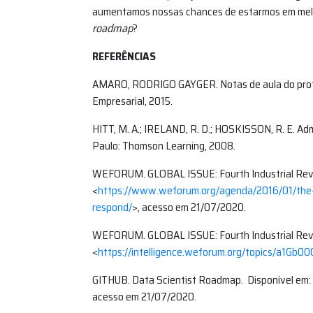
aumentamos nossas chances de estarmos em melh
roadmap
?
REFERÊNCIAS
AMARO, RODRIGO GAYGER. Notas de aula do profes
Empresarial, 2015.
HITT, M. A.; IRELAND, R. D.; HOSKISSON, R. E. Adm
Paulo: Thomson Learning, 2008.
WEFORUM. GLOBAL ISSUE: Fourth Industrial Revo
<
https://www.weforum.org/agenda/2016/01/the-
respond/
>, acesso em 21/07/2020.
WEFORUM. GLOBAL ISSUE: Fourth Industrial Revo
<
https://intelligence.weforum.org/topics/a1Gb
GITHUB. Data Scientist Roadmap. Disponível em:
acesso em 21/07/2020.