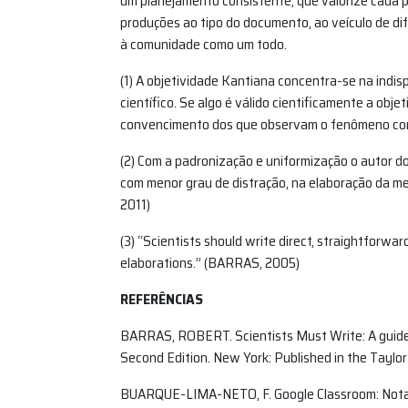
um planejamento consistente, que valorize cad
produções ao tipo do documento, ao veículo de dif
à comunidade como um todo.
(1) A objetividade Kantiana concentra-se na indi
científico. Se algo é válido cientificamente a obj
convencimento dos que observam o fenômeno com
(2) Com a padronização e uniformização o autor do 
com menor grau de distração, na elaboração da 
2011)
(3) “Scientists should write direct, straightforwar
elaborations.” (BARRAS, 2005)
REFERÊNCIAS
BARRAS, ROBERT. Scientists Must Write: A guide t
Second Edition. New York: Published in the Taylor
BUARQUE-LIMA-NETO, F. Google Classroom: Notas 