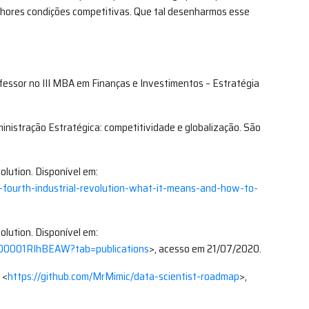
ores condições competitivas. Que tal desenharmos esse
sor no III MBA em Finanças e Investimentos – Estratégia
inistração Estratégica: competitividade e globalização. São
lution. Disponível em:
fourth-industrial-revolution-what-it-means-and-how-to-
lution. Disponível em:
0000001RIhBEAW?tab=publications
>, acesso em 21/07/2020.
 <
https://github.com/MrMimic/data-scientist-roadmap
>,