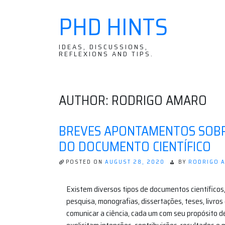
PHD HINTS
Skip
to
content
IDEAS, DISCUSSIONS,
REFLEXIONS AND TIPS.
AUTHOR:
RODRIGO AMARO
BREVES APONTAMENTOS SOB
DO DOCUMENTO CIENTÍFICO
POSTED ON
AUGUST 28, 2020
BY
RODRIGO 
Existem diversos tipos de documentos científicos,
pesquisa, monografias, dissertações, teses, livros 
comunicar a ciência, cada um com seu propósito d