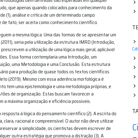
e metodologias bem definidas são esperadas em qualquer
tudo, que apenas quando colocados para conhecimento da
de (1), análise e crítica de um determinado campo
e de fato, ser aceita como conhecimento científico.
T
seguem a mesma lógica. Uma das formas de se apresentar um
 (2011), seria pela utilização da estrutura IMRD (Introdução,
Ci
rescrevem a utilização de uma lógica mais geral, aplicável
es. Essa forma contemplaria uma Introdução, um
buição, uma Metodologia e uma Conclusão. Esta estrutura
sário para produção de quase todos os textos científicos
eto (2019). Mesmo com essa aderência morfológica é
to tem uma epistemologia e uma metodologia próprias, e
stões de organização. Estas buscam favorecer a
 a máxima organização e eficiência possíveis.
T
resposta à lógica do pensamento científico (2). A escrita do
a, clara, racional e compreensível. O autor não deve utilizar
C
reservar a simplicidade, os cientistas devem escrever de
alquer outra estratégia que promova a distração (3). A