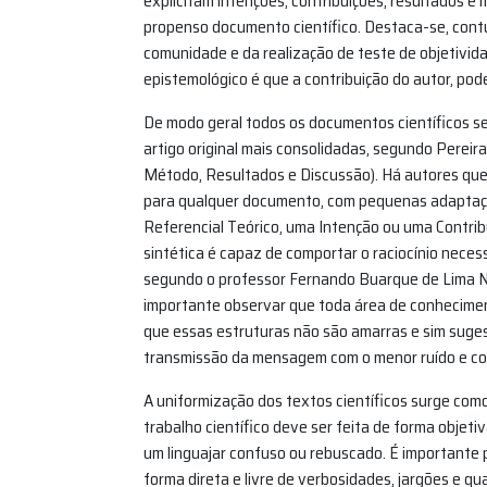
explicitam intenções, contribuições, resultados 
propenso documento científico. Destaca-se, con
comunidade e da realização de teste de objetivida
epistemológico é que a contribuição do autor, pod
De modo geral todos os documentos científicos 
artigo original mais consolidadas, segundo Pereira
Método, Resultados e Discussão). Há autores que p
para qualquer documento, com pequenas adaptaçõ
Referencial Teórico, uma Intenção ou uma Contri
sintética é capaz de comportar o raciocínio neces
segundo o professor Fernando Buarque de Lima N
importante observar que toda área de conhecimen
que essas estruturas não são amarras e sim suge
transmissão da mensagem com o menor ruído e com
A uniformização dos textos científicos surge como 
trabalho científico deve ser feita de forma objetiv
um linguajar confuso ou rebuscado. É importante p
forma direta e livre de verbosidades, jargões e qu