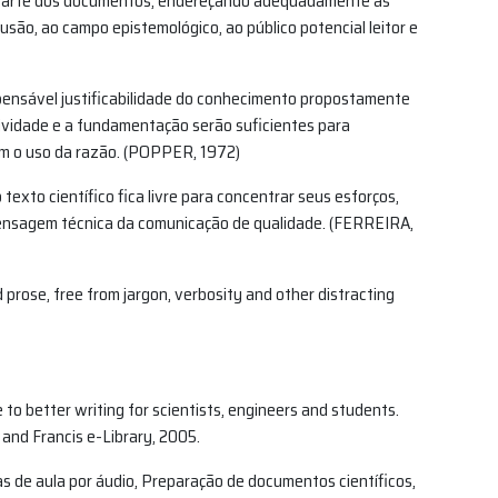
a parte dos documentos, endereçando adequadamente as
usão, ao campo epistemológico, ao público potencial leitor e
spensável justificabilidade do conhecimento propostamente
etividade e a fundamentação serão suficientes para
 o uso da razão. (POPPER, 1972)
texto científico fica livre para concentrar seus esforços,
mensagem técnica da comunicação de qualidade. (FERREIRA,
d prose, free from jargon, verbosity and other distracting
o better writing for scientists, engineers and students.
 and Francis e-Library, 2005.
de aula por áudio, Preparação de documentos científicos,